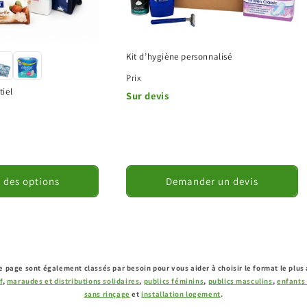
Kit d’hygiène personnalisé
Prix
tiel
Sur devis
r des options
Demander un devis
te page sont également classés par besoin pour vous aider à choisir le format le plus
f
,
maraudes et distributions solidaires
,
publics féminins
,
publics masculins
,
enfants 
sans rinçage
et
installation logement
.