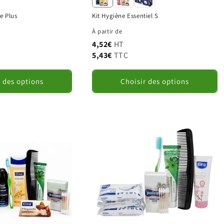
e Plus
Kit Hygiène Essentiel S
Prénom
Nom
À partir de
4,52€
HT
tructure / Organisme
5,43€
TTC
r des options
Choisir des options
mail
Téléphone
dresse principale
Complément
ille
Code postal
ays
nformations complémentaires