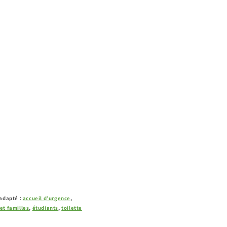
 adapté :
accueil d’urgence
,
et familles
,
étudiants
,
toilette