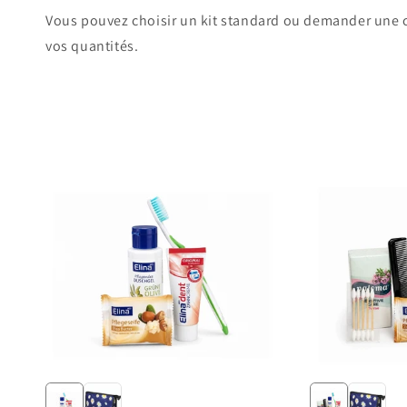
c
Vous pouvez choisir un kit standard ou demander une c
vos quantités.
t
i
o
n
: