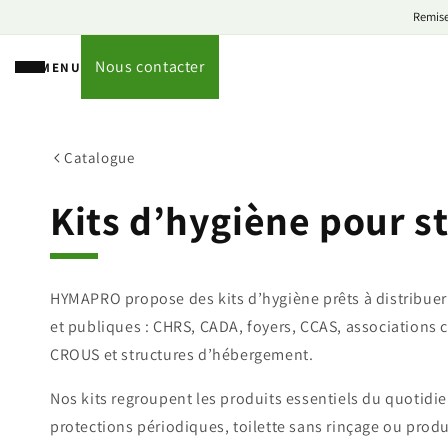
Remise
Nous contacter
MENU
Ignorer
et
passer
au
contenu
Catalogue
C
Kits d’hygiène pour s
o
HYMAPRO propose des kits d’hygiène prêts à distribuer 
l
et publiques : CHRS, CADA, foyers, CCAS, associations c
l
CROUS et structures d’hébergement.
Nos kits regroupent les produits essentiels du quotidie
e
protections périodiques, toilette sans rinçage ou produ