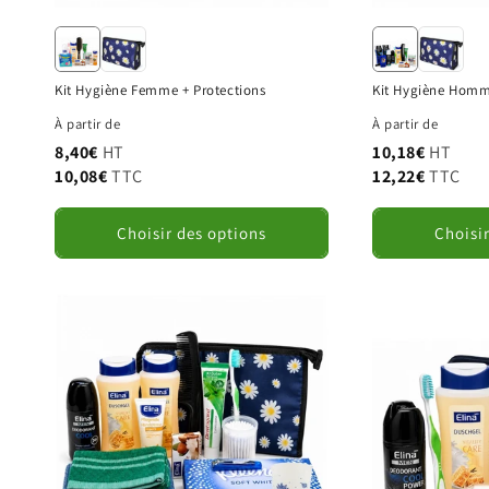
Kit Hygiène Femme + Protections
Kit Hygiène Homm
S
À partir de
À partir de
8,40€
HT
10,18€
HT
10,08€
TTC
12,22€
TTC
D
Choisir des options
Choisi
r