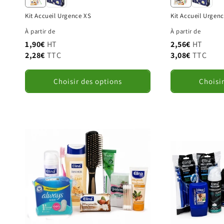
Kit Accueil Urgence XS
Kit Accueil Urgenc
À partir de
À partir de
1,90€
HT
2,56€
HT
S
2,28€
TTC
3,08€
TTC
Choisir des options
Choisi
E
A
V
P
I