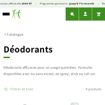
•
•
aison offerte dès
600€ HT
Programme partenaire :
jusqu’à 7% reversés
Rem
Ignorer
et
passer
au
contenu
Catalogue
C
Déodorants
o
Déodorants efficaces pour un usage quotidien. Formules
l
disponibles avec ou sans alcool, en spray, stick ou roll-on.
l
Filtrer et trier
9 produits
e