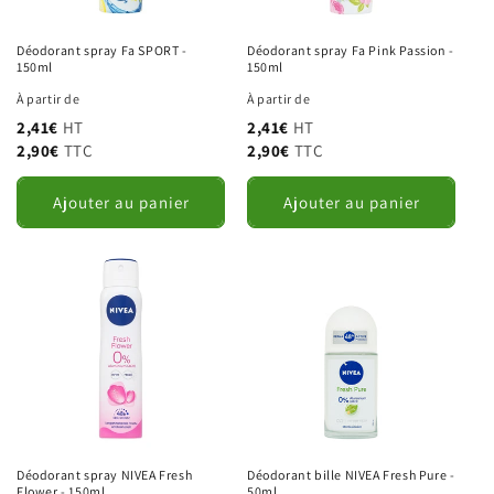
Pays
Déodorant spray Fa SPORT -
Déodorant spray Fa Pink Passion -
150ml
150ml
Informations complémentaires
À partir de
À partir de
2,41€
HT
2,41€
HT
2,90€
TTC
2,90€
TTC
Ajouter au panier
Ajouter au panier
SIRET
TVA intracommunautaire
J'accepte que mes données personnelles soient
utilisées pour traiter cette demande de devis.
Politique de confidentialité
.
Données conservées 3 ans à compter du dernier contact.
Droits d'accès, de rectification, de suppression et de
portabilité : contact@hymapro.fr.
Déodorant spray NIVEA Fresh
Déodorant bille NIVEA Fresh Pure -
Flower - 150ml
50ml