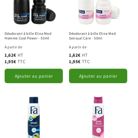
Nom
Structure / Organisme
Déodorant à bille Elina Med
Déodorant à bille Elina Med
Email
Homme Cool Power - 50ml
Sensual Care - 50ml
À partir de
À partir de
1,62€
HT
1,62€
HT
Téléphone
1,95€
TTC
1,95€
TTC
Adresse principale
Ajouter au panier
Ajouter au panier
Complément
Ville
Code postal