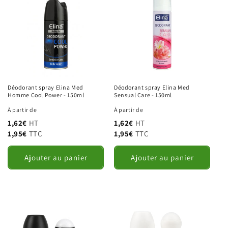
c
t
i
o
Déodorant spray Elina Med
Déodorant spray Elina Med
Homme Cool Power - 150ml
Sensual Care - 150ml
n
À partir de
À partir de
1,62€
HT
1,62€
HT
:
1,95€
TTC
1,95€
TTC
Ajouter au panier
Ajouter au panier
Prénom