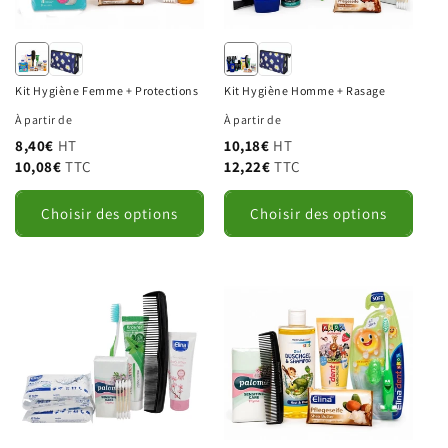
Code postal
Kit Hygiène Femme + Protections
Kit Hygiène Homme + Rasage
Pays
À partir de
À partir de
8,40€
HT
10,18€
HT
Informations complémentaires
10,08€
TTC
12,22€
TTC
Choisir des options
Choisir des options
SIRET
TVA intracommunautaire
J'accepte que mes données personnelles soient
utilisées pour traiter cette demande de devis.
Politique de confidentialité
.