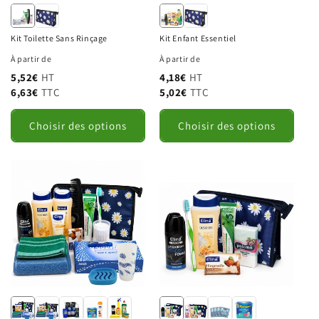
Données conservées 3 ans à compter du dernier contact.
Droits d'accès, de rectification, de suppression et de
portabilité : contact@hymapro.fr.
Kit Toilette Sans Rinçage
Kit Enfant Essentiel
Annuler
Envoyer la demande
À partir de
À partir de
5,52€
HT
4,18€
HT
6,63€
TTC
5,02€
TTC
Choisir des options
Choisir des options